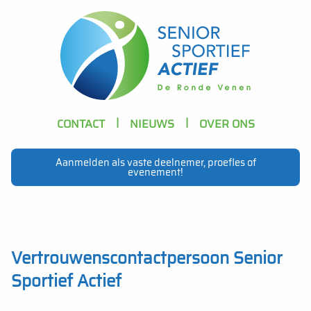
Skip to main content
Header
CONTACT
NIEUWS
OVER ONS
Navigation
Aanmelden als vaste deelnemer, proefles of
evenement!
Main
navigation
Vertrouwenscontactpersoon Senior
Sportief Actief