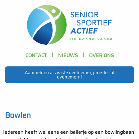
Skip to main content
Header
CONTACT
NIEUWS
OVER ONS
Navigation
Aanmelden als vaste deelnemer, proefles of
evenement!
Main
navigation
Bowlen
Iedereen heeft wel eens een balletje op een bowlingbaan