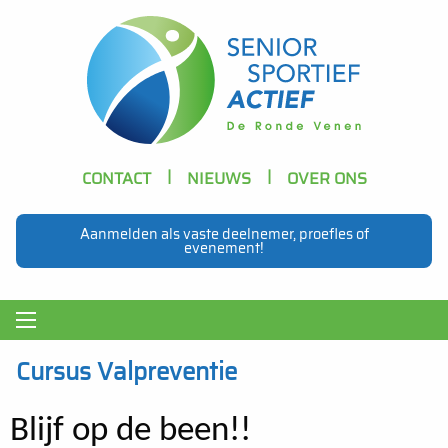
Skip to main content
Header
CONTACT
NIEUWS
OVER ONS
Navigation
Aanmelden als vaste deelnemer, proefles of
evenement!
Main
navigation
Cursus Valpreventie
Blijf op de been!!