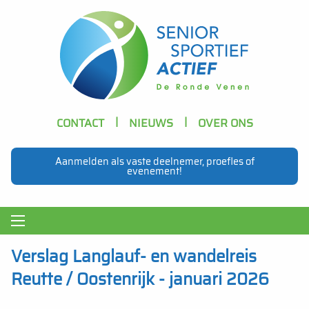
Skip to main content
Header
CONTACT
NIEUWS
OVER ONS
Navigation
Aanmelden als vaste deelnemer, proefles of
evenement!
Main
navigation
Verslag Langlauf- en wandelreis
Reutte / Oostenrijk - januari 2026