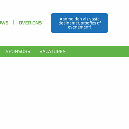
Header
Aanmelden als vaste
Navigation
UWS
OVER ONS
deelnemer, proefles of
evenement!
SPONSORS
VACATURES