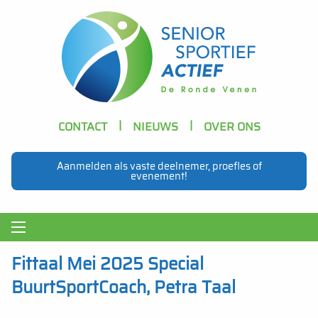
Skip to main content
Header
CONTACT
NIEUWS
OVER ONS
Navigation
Aanmelden als vaste deelnemer, proefles of
evenement!
Main
navigation
Fittaal Mei 2025 Special
BuurtSportCoach, Petra Taal