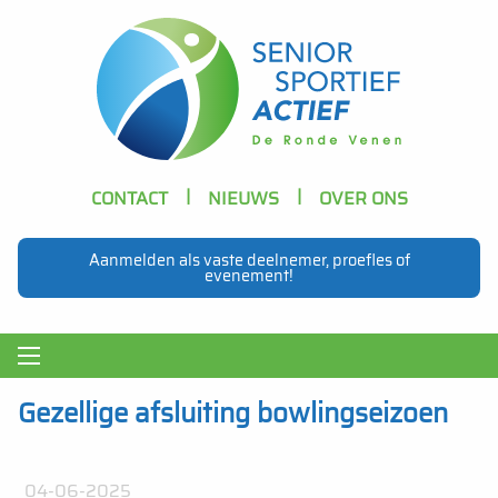
Skip to main content
Header
CONTACT
NIEUWS
OVER ONS
Navigation
Aanmelden als vaste deelnemer, proefles of
evenement!
Main
navigation
Gezellige afsluiting bowlingseizoen
04-06-2025