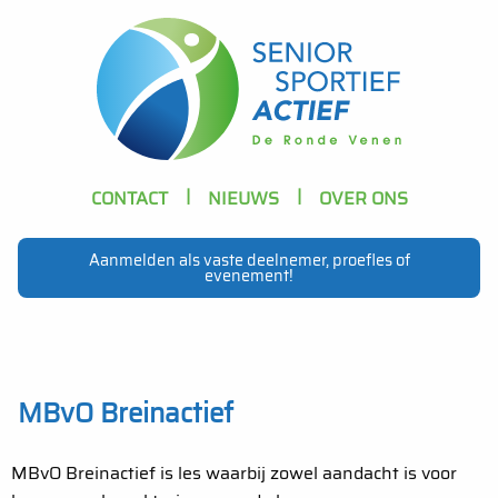
Skip to main content
Header
CONTACT
NIEUWS
OVER ONS
Navigation
Aanmelden als vaste deelnemer, proefles of
evenement!
Main
navigation
MBvO Breinactief
MBvO Breinactief is les waarbij zowel aandacht is voor